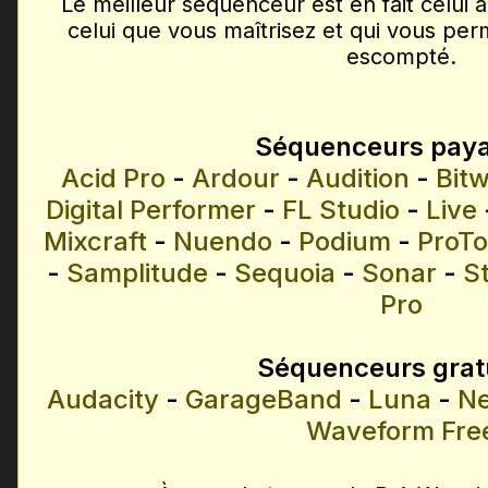
Le meilleur séquenceur est en fait celui 
celui que vous maîtrisez et qui vous per
escompté.
Séquenceurs paya
Acid Pro
-
Ardour
-
Audition
-
Bitw
Digital Performer
-
FL Studio
-
Live
Mixcraft
-
Nuendo
-
Podium
-
ProTo
-
Samplitude
-
Sequoia
-
Sonar
-
S
Pro
Séquenceurs gratu
Audacity
-
GarageBand
-
Luna
-
Ne
Waveform Fre