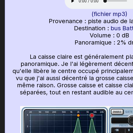
(fichier mp3)
Provenance : piste audio de la
Destination :
bus Bat
Volume : 0 dB
Panoramique : 2% dr
La caisse claire est généralement pl
panoramique. Je l'ai légèrement décent
qu'elle libère le centre occupé principale
vu que j'ai aussi décentré la grosse cais
même raison. Grosse caisse et caisse cla
séparées, tout en restant audible au ce