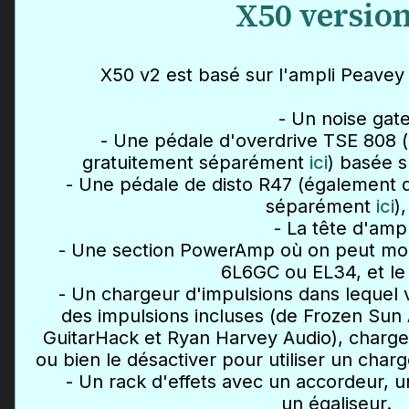
X50 version
X50 v2 est basé sur l'ampli Peavey 
- Un noise gate
- Une pédale d'overdrive TSE 808 (
gratuitement séparément
ici
) basée s
- Une pédale de disto R47 (également d
séparément
ici
),
- La tête d'ampl
- Une section PowerAmp où on peut modi
6L6GC ou EL34, et le 
- Un chargeur d'impulsions dans lequel 
des impulsions incluses (de Frozen Sun 
GuitarHack et Ryan Harvey Audio), charge
ou bien le désactiver pour utiliser un char
- Un rack d'effets avec un accordeur, un
un égaliseur.