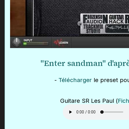
"Enter sandman" d'aprè
-
Télécharger
le preset pou
Guitare SR Les Paul (
Fic