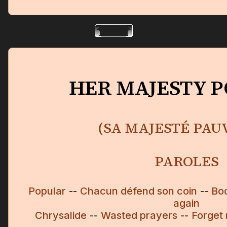
HER MAJESTY 
(SA MAJESTÉ PAU
PAROLES
Popular
--
Chacun défend son coin
--
Bo
again
Chrysalide
--
Wasted prayers
--
Forget 